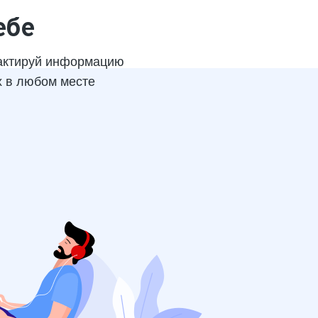
ебе
актируй информацию
х в любом месте