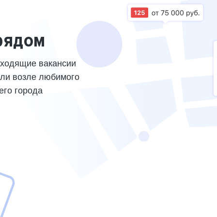
рядом
дходящие вакансии
или возле любимого
его города