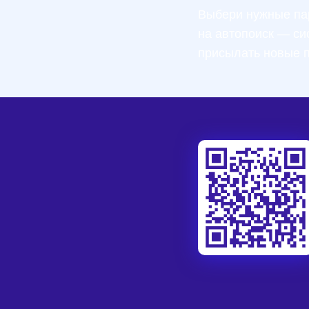
Выбери нужные па
на автопоиск — си
присылать новые 