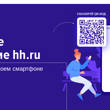
СКАНИРУЙ QR-КОД
е
е hh.ru
воем смартфоне