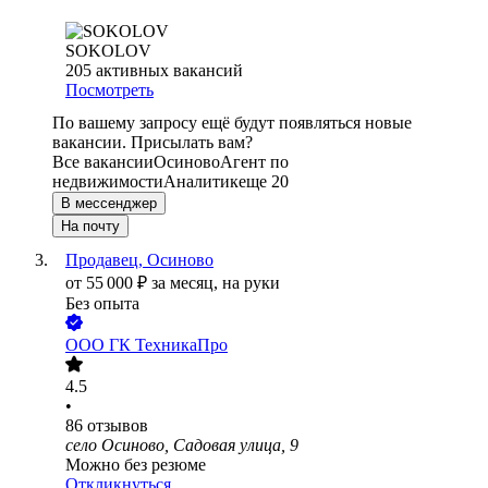
SOKOLOV
205
активных вакансий
Посмотреть
По вашему запросу ещё будут появляться новые
вакансии. Присылать вам?
Все вакансии
Осиново
Агент по
недвижимости
Аналитик
еще 20
В мессенджер
На почту
Продавец, Осиново
от
55 000
₽
за месяц,
на руки
Без опыта
ООО
ГК ТехникаПро
4.5
•
86
отзывов
село Осиново, Садовая улица, 9
Можно без резюме
Откликнуться